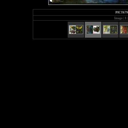
PICT679
Image |
1
|